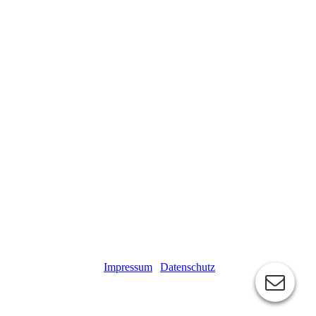
Impressum
|
Datenschutz
Freie Waldorfschule Konstanz, Robert-Bosch-Straße 3, Tel. 07531/ 12
73 007